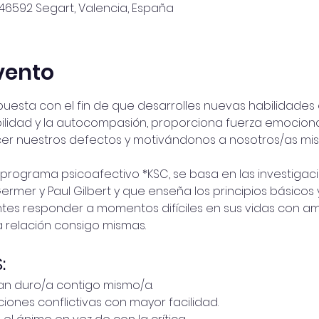
1, 46592 Segart, Valencia, España
vento
esta con el fin de que desarrolles nuevas habilidades 
idad y la autocompasión, proporciona fuerza emocional y
er nuestros defectos y motivándonos a nosotros/as mis
o programa psicoafectivo *KSC, se basa en las investiga
 Germer y Paul Gilbert y que enseña los principios básicos
ntes responder a momentos difíciles en sus vidas con ama
 relación consigo mismas.
:
an duro/a contigo mismo/a.
nes conflictivas con mayor facilidad.