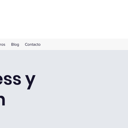
ros
Blog
Contacto
ess y
n